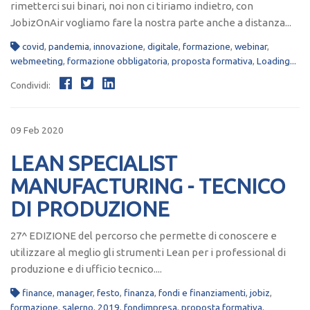
rimetterci sui binari, noi non ci tiriamo indietro, con
JobizOnAir vogliamo fare la nostra parte anche a distanza...
covid
,
pandemia
,
innovazione
,
digitale
,
formazione
,
webinar
,
webmeeting
,
formazione obbligatoria
,
proposta formativa
,
Loading...
Condividi:
09 Feb 2020
LEAN SPECIALIST
MANUFACTURING - TECNICO
DI PRODUZIONE
27^ EDIZIONE del percorso che permette di conoscere e
utilizzare al meglio gli strumenti Lean per i professional di
produzione e di ufficio tecnico....
finance
,
manager
,
festo
,
finanza
,
fondi e finanziamenti
,
jobiz
,
formazione
,
salerno
,
2019
,
fondimpresa
,
proposta formativa
,