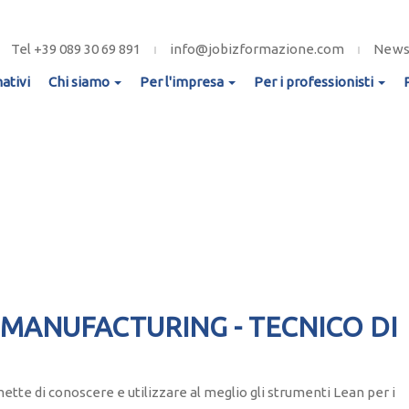
Tel +39 089 30 69 891
info@jobizformazione.com
New
ativi
Chi siamo
Per l'impresa
Per i professionisti
 MANUFACTURING - TECNICO DI
te di conoscere e utilizzare al meglio gli strumenti Lean per i