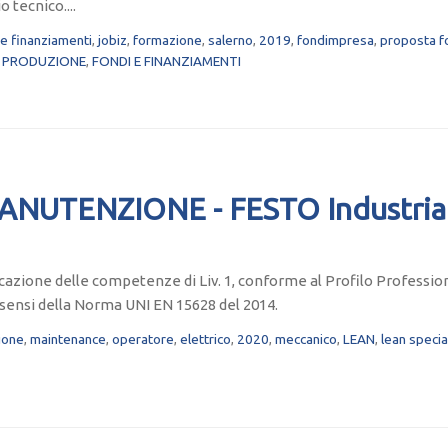
 tecnico....
 e finanziamenti
,
jobiz
,
formazione
,
salerno
,
2019
,
fondimpresa
,
proposta f
,
PRODUZIONE
,
FONDI E FINANZIAMENTI
ANUTENZIONE - FESTO Industria
ficazione delle competenze di Liv. 1, conforme al Profilo Professio
 sensi della Norma UNI EN 15628 del 2014.
ione
,
maintenance
,
operatore
,
elettrico
,
2020
,
meccanico
,
LEAN
,
lean specia