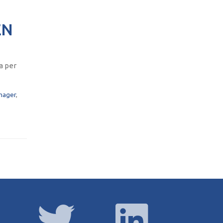
EN
a per
nager
,