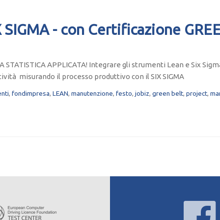
SIGMA - con Certificazione GRE
ATISTICA APPLICATA! Integrare gli strumenti Lean e Six Sigm
tività misurando il processo produttivo con il SIX SIGMA
nti
,
fondimpresa
,
LEAN
,
manutenzione
,
festo
,
jobiz
,
green belt
,
project
,
ma